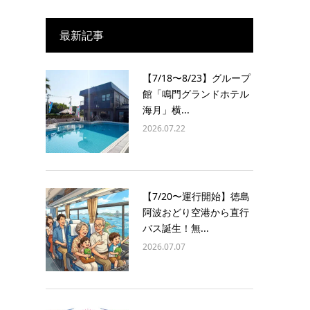
最新記事
【7/18〜8/23】グループ
館「鳴門グランドホテル
海月」横...
2026.07.22
【7/20〜運行開始】徳島
阿波おどり空港から直行
バス誕生！無...
2026.07.07