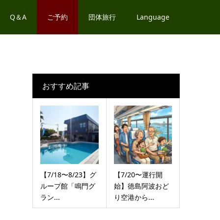
Q＆A
ご予約
団体旅行
Language
おすすめ記事
【7/18〜8/23】グ
【7/20〜運行開
ループ館「鳴門グ
始】徳島阿波おど
ラン...
り空港から...