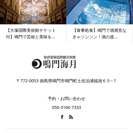
【大塚国際美術館チケット
【食事処食】鳴門で渦潮見な
付】鳴門で芸術と美味を...
きゃソンソン！渦の道...
〒772-0053 徳島県鳴門市鳴門町土佐泊浦福池６５−７
予約・お問い合わせ
050-3160-7333