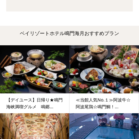
ベイリゾートホテル鳴門海月おすすめプラン
【デイユース】日帰り★鳴門
≪当館人気No.１≫阿波牛☆
海峡満喫グルメ 鳴郷...
阿波尾鶏☆鳴門鯛！...