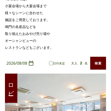
小宴会場から大宴会場まで
様々なシーンに合わせた
施設をご用意しておリます。
鳴門の名産品などを
取り揃えたおみやげ売り場や
オーシャンビューの
レストランなどもございます。
2026/08/08
大人
名
検索
日付未定
ロビー