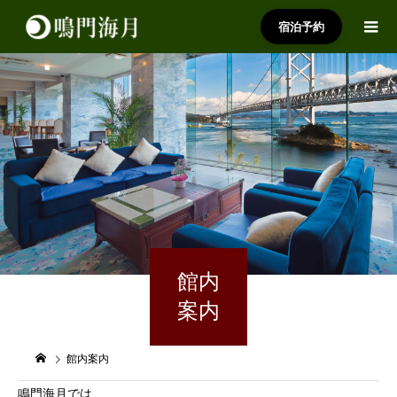
宿泊予約
館内
案内
館内案内
鳴門海月では、