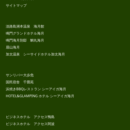
サイトマップ
淡路島洲本温泉 海月館
鳴門グランドホテル海月
鳴門海月別邸 鯛丸海月
眉山海月
加太温泉 シーサイドホテル加太海月
サンリバー大歩危
国民宿舎 千畳苑
浜焼きBBQレストラン シーアイガ海月
HOTEL&GLAMPING ホテル シーアイガ海月
ビジネスホテル アクセス鴨島
ビジネスホテル アクセス阿波