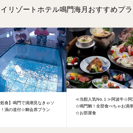
ベイリゾートホテル鳴門海月おすすめプラ
≪当館人気No.１≫阿波牛☆
事処食】鳴門で渦潮見なきゃソ
☆鳴門鯛！全部食べちゃお渦
ン！渦の道付☆鯛会席プラン
☆お部屋食