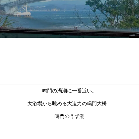
鳴門の渦潮に一番近い。
大浴場から眺める大迫力の鳴門大橋、
鳴門のうず潮