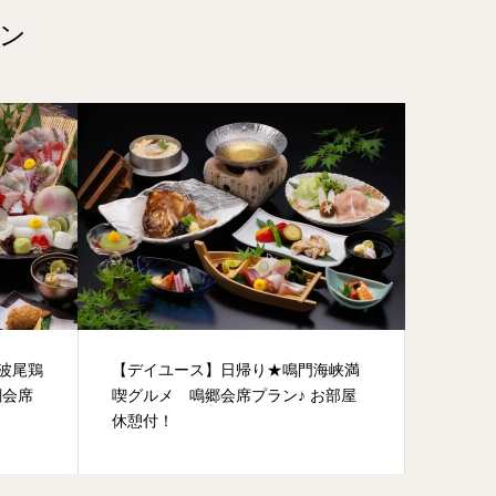
ン
阿波尾鶏
【デイユース】日帰り★鳴門海峡満
潮会席
喫グルメ 鳴郷会席プラン♪ お部屋
休憩付！