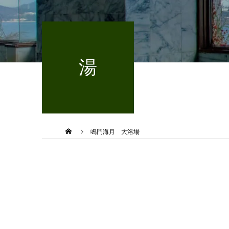
湯
鳴門海月 大浴場