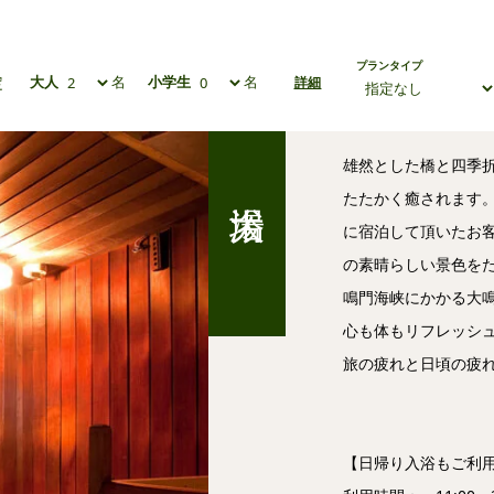
プランタイプ
定
大人
名
小学生
名
詳細
雄然とした橋と四季
たたかく癒されます
に宿泊して頂いたお客
の素晴らしい景色を
鳴門海峡にかかる大
心も体もリフレッシ
旅の疲れと日頃の疲
【日帰り入浴もご利