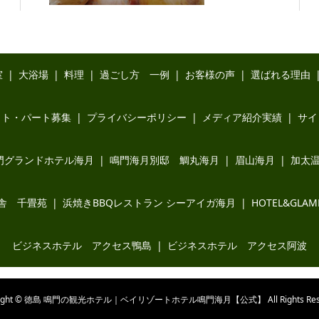
室
大浴場
料理
過ごし方 一例
お客様の声
選ばれる理由
イト・パート募集
プライバシーポリシー
メディア紹介実績
サイ
門グランドホテル海月
鳴門海月別邸 鯛丸海月
眉山海月
加太
舎 千畳苑
浜焼きBBQレストラン シーアイガ海月
HOTEL&GL
ビジネスホテル アクセス鴨島
ビジネスホテル アクセス阿波
right © 徳島 鳴門の観光ホテル｜ベイリゾートホテル鳴門海月【公式】 All Rights Rese