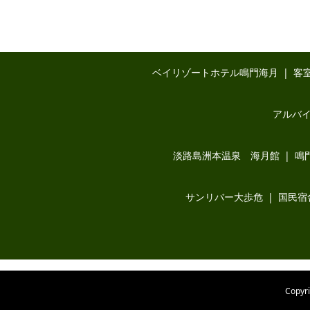
ベイリゾートホテル鳴門海月
客
アルバ
淡路島洲本温泉 海月館
鳴
サンリバー大歩危
国民宿
Copy