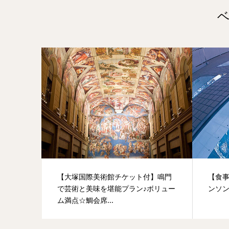
【大塚国際美術館チケット付】鳴門
【食
で芸術と美味を堪能プラン♪ボリュー
ンソ
ム満点☆鯛会席...