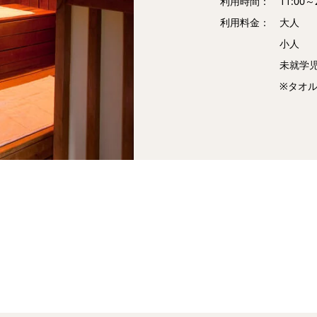
利用時間： 11:00～2
利用料金： 大人 
小人 5
未就学児 
※タオル・バスタ