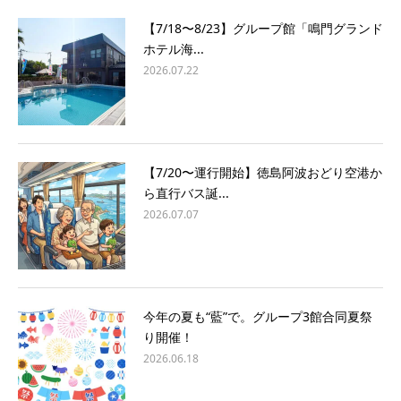
【7/18〜8/23】グループ館「鳴門グランド
ホテル海...
2026.07.22
【7/20〜運行開始】徳島阿波おどり空港か
ら直行バス誕...
2026.07.07
今年の夏も“藍”で。グループ3館合同夏祭
り開催！
2026.06.18