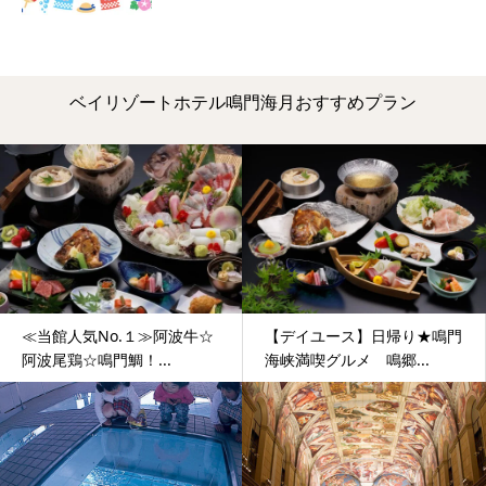
ベイリゾートホテル鳴門海月おすすめプラン
≪当館人気No.１≫阿波牛☆
【デイユース】日帰り★鳴門
阿波尾鶏☆鳴門鯛！...
海峡満喫グルメ 鳴郷...