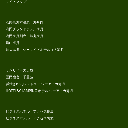
サイトマップ
淡路島洲本温泉 海月館
鳴門グランドホテル海月
鳴門海月別邸 鯛丸海月
眉山海月
加太温泉 シーサイドホテル加太海月
サンリバー大歩危
国民宿舎 千畳苑
浜焼きBBQレストラン シーアイガ海月
HOTEL&GLAMPING ホテル シーアイガ海月
ビジネスホテル アクセス鴨島
ビジネスホテル アクセス阿波