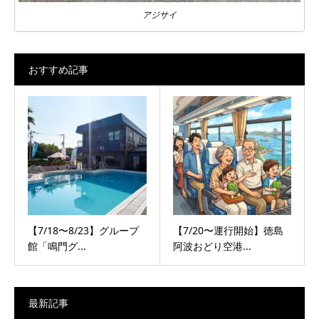
アジサイ
おすすめ記事
【7/18〜8/23】グループ
【7/20〜運行開始】徳島
館「鳴門グ...
阿波おどり空港...
最新記事